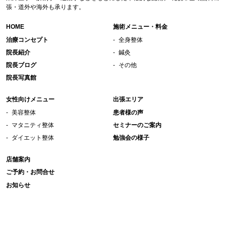
張・道外や海外も承ります。
HOME
施術メニュー・料金
治療コンセプト
全身整体
院長紹介
鍼灸
院長ブログ
その他
院長写真館
女性向けメニュー
出張エリア
美容整体
患者様の声
マタニティ整体
セミナーのご案内
ダイエット整体
勉強会の様子
店舗案内
ご予約・お問合せ
お知らせ
Copyright © アルケー治療院｜札幌整体［大通・地下鉄西18丁目駅・完全予約制・出張治療承りま
す］鍼灸・整体院 All Rights Reserved.