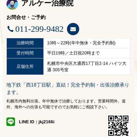
アルケー治療院
お問合せ・ご予約
011-299-9482
治療時間
10時～22時(年中無休・完全予約制)
受付時間
平日19時／土日祝20時まで
札幌市中央区大通西17丁目2-14 ハイツ大
店舗住所
通 305号室
地下鉄「西18丁目駅」直結！完全予約制・出張治療承り
ます。
札幌市内無料出張。年中無休で治療しております。営業時間外、道
外、海外への出張も可能ですのでお気軽にご相談下さい。
LINE ID：jkj2166i