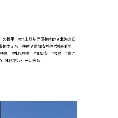
本一の投手 #北山亘基専属整体師＃北海道日
o#出張整体＃余市整体＃倶知安整体#別海町整
to #整体 #札幌整体 #倶知安 #腰痛 #肩こ
#KYT札幌アルケー治療院