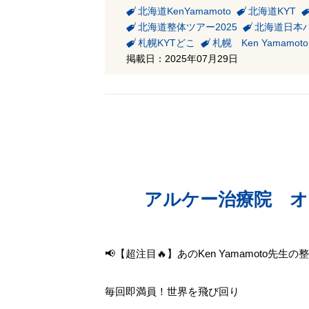
北海道KenYamamoto
北海道KYT
北海道整体ツアー2025
北海道日本
札幌KYTどこ
札幌 Ken Yamamo
掲載日：2025年07月29日
アルケー治療院 オーガ
📢【超注目🔥】あのKen Yamamoto先
毎回即満員！世界を飛び回り