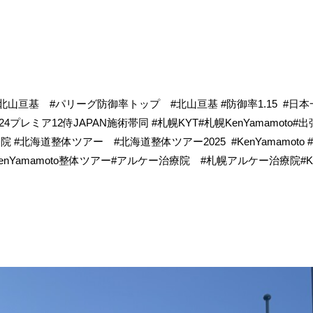
北山亘基 #パリーグ防御率トップ #北山亘基 #防御率1.15
#日
プレミア12侍JAPAN施術帯同 #札幌KYT#札幌KenYamamot
院 #北海道整体ツアー #北海道整体ツアー2025
#KenYamamo
KenYamamoto整体ツアー#アルケー治療院 #札幌アルケー治療院