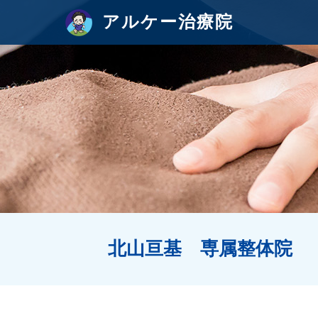
アルケー治療院
北山亘基 専属整体院