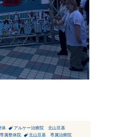
整体
アルケー治療院 北山亘基
専属整体院
北山亘基 専属治療院